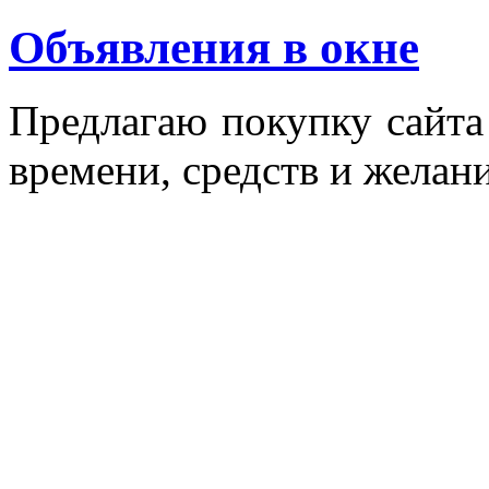
Объявления в окне
Пред­ла­гаю по­куп­ку сай­т
вре­мени, средств и же­лани