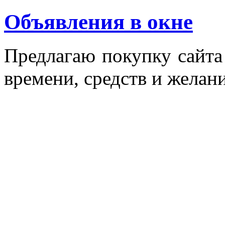
Объявления в окне
Пред­ла­гаю по­куп­ку сай­т
вре­мени, средств и же­лани