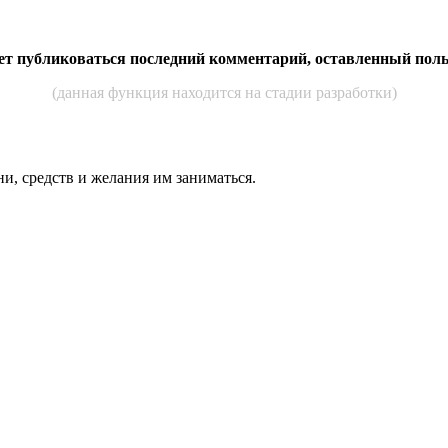
дет публиковаться последний комментарий, оставленный пол
(данная функция находится на стадии разработки)
ни, средств и же­лания им за­нимать­ся.