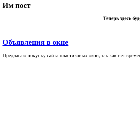
Им пост
Теперь здесь бу
Объявления в окне
Пред­ла­гаю по­куп­ку сай­та плас­ти­ковых окон, так как нет вре­ме