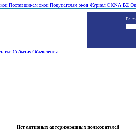
окон
Поставщикам окон
Покупателям окон
Журнал OKNA.BZ
Ок
Поиск
татьи
События
Объявления
Нет активных авторизованных пользователей