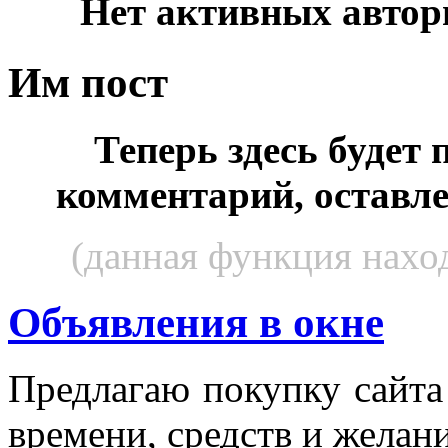
Нет активных автор
Им пост
Теперь здесь будет
комментарий, оставл
(данная функция наход
Объявления в окне
Пред­ла­гаю по­куп­ку сай­т
вре­мени, средств и же­лани