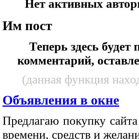
Нет активных автор
Им пост
Теперь здесь будет
комментарий, оставл
(данная функция наход
Объявления в окне
Пред­ла­гаю по­куп­ку сай­т
вре­мени, средств и же­лани