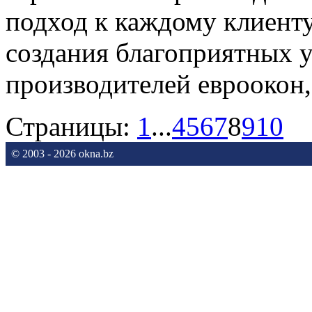
подход к каждому клиенту
создания благоприятных у
производителей евроокон,
Страницы:
1
...
4
5
6
7
8
9
10
© 2003 - 2026 okna.bz