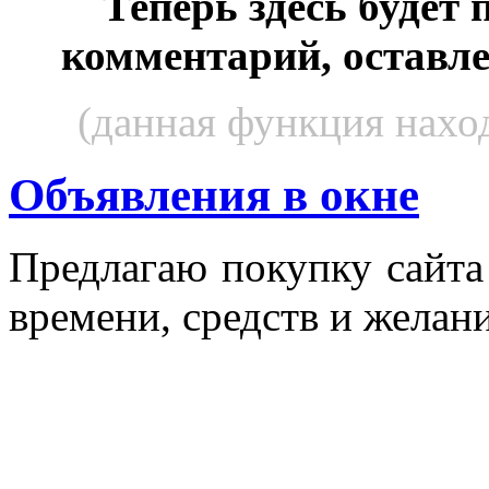
Теперь здесь будет
комментарий, оставл
(данная функция наход
Объявления в окне
Пред­ла­гаю по­куп­ку сай­т
вре­мени, средств и же­лани