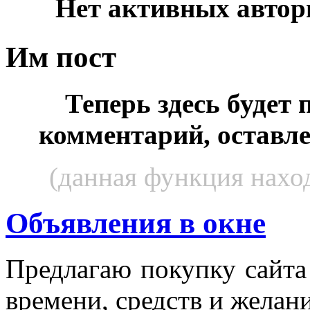
Нет активных автор
Им пост
Теперь здесь будет
комментарий, оставл
(данная функция наход
Объявления в окне
Пред­ла­гаю по­куп­ку сай­т
вре­мени, средств и же­лани