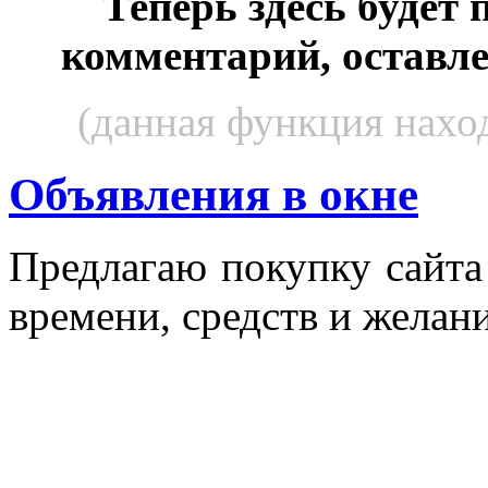
Теперь здесь будет
комментарий, оставл
(данная функция наход
Объявления в окне
Пред­ла­гаю по­куп­ку сай­т
вре­мени, средств и же­лани