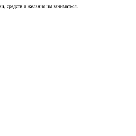
ни, средств и же­лания им за­нимать­ся.