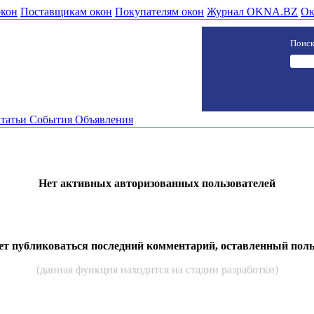
окон
Поставщикам окон
Покупателям окон
Журнал OKNA.BZ
Ок
Поиск
татьи
События
Объявления
Нет активных авторизованных пользователей
дет публиковаться последний комментарий, оставленный пол
(данная функция находится на стадии разработки)