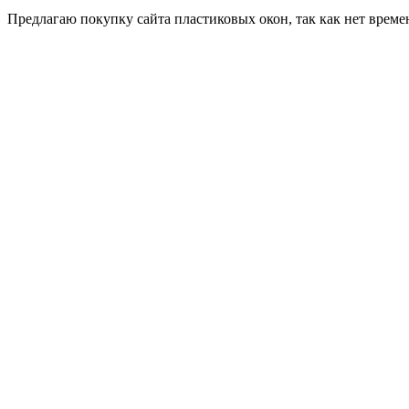
Пред­ла­гаю по­куп­ку сай­та плас­ти­ковых окон, так как нет вре­ме