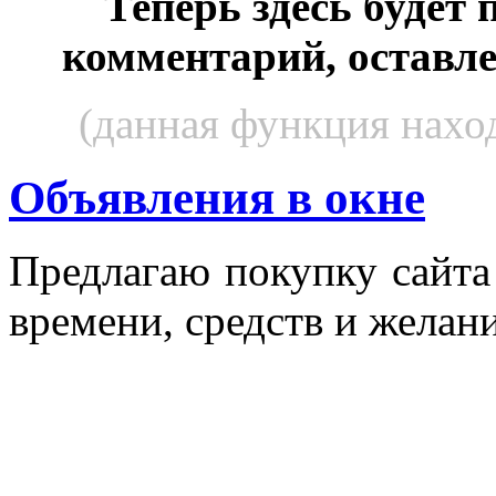
Теперь здесь будет
комментарий, оставл
(данная функция наход
Объявления в окне
Пред­ла­гаю по­куп­ку сай­т
вре­мени, средств и же­лани