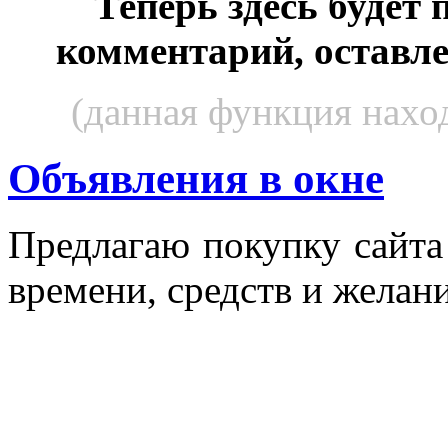
Теперь здесь будет
комментарий, оставл
(данная функция наход
Объявления в окне
Пред­ла­гаю по­куп­ку сай­т
вре­мени, средств и же­лани