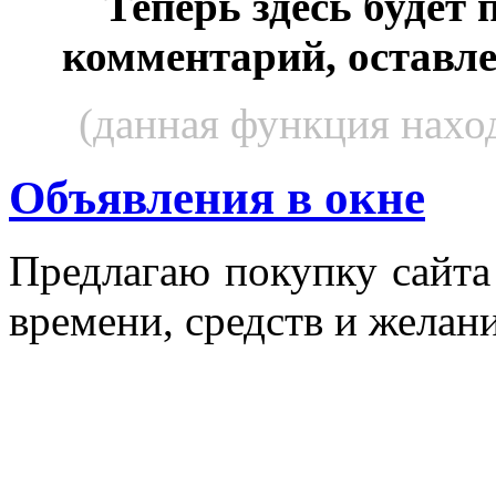
Теперь здесь будет
комментарий, оставл
(данная функция наход
Объявления в окне
Пред­ла­гаю по­куп­ку сай­т
вре­мени, средств и же­лани