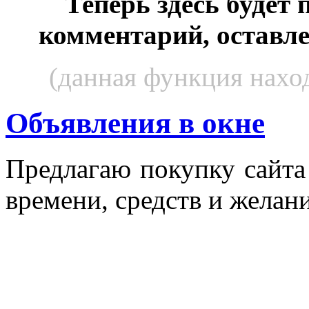
Теперь здесь будет
комментарий, оставл
(данная функция наход
Объявления в окне
Пред­ла­гаю по­куп­ку сай­т
вре­мени, средств и же­лани