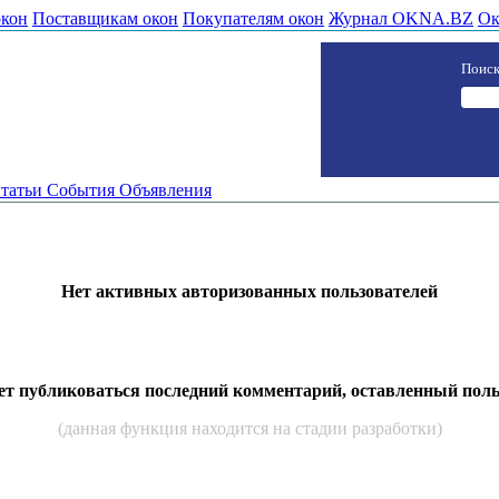
окон
Поставщикам окон
Покупателям окон
Журнал OKNA.BZ
Ок
Поиск
татьи
События
Объявления
Нет активных авторизованных пользователей
дет публиковаться последний комментарий, оставленный пол
(данная функция находится на стадии разработки)