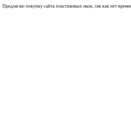
Пред­ла­гаю по­куп­ку сай­та плас­ти­ковых окон, так как нет вре­ме