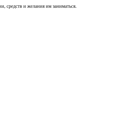
ни, средств и же­лания им за­нимать­ся.