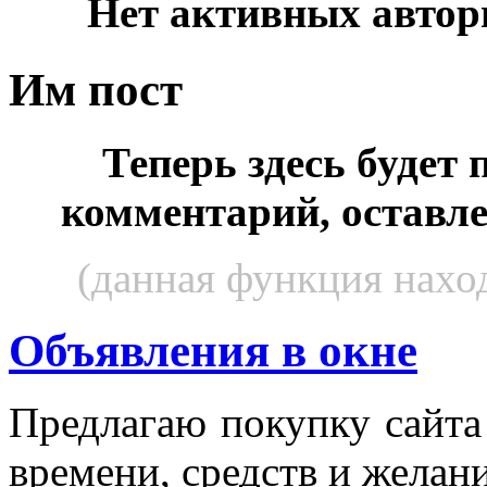
Нет активных автор
Им пост
Теперь здесь будет
комментарий, оставл
(данная функция наход
Объявления в окне
Пред­ла­гаю по­куп­ку сай­т
вре­мени, средств и же­лани