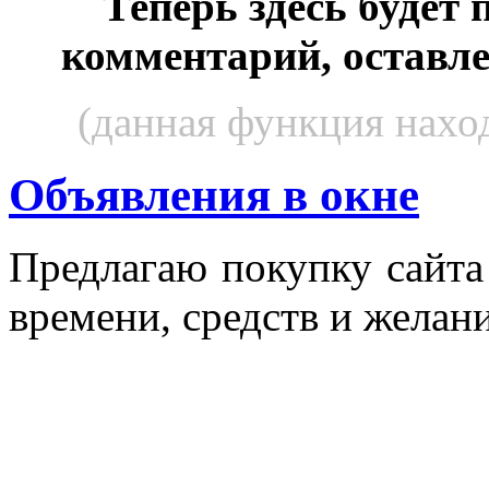
Теперь здесь будет
комментарий, оставл
(данная функция наход
Объявления в окне
Пред­ла­гаю по­куп­ку сай­т
вре­мени, средств и же­лани