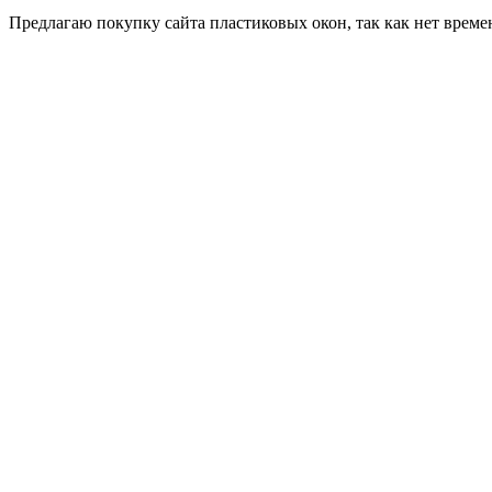
Пред­ла­гаю по­куп­ку сай­та плас­ти­ковых окон, так как нет вре­ме