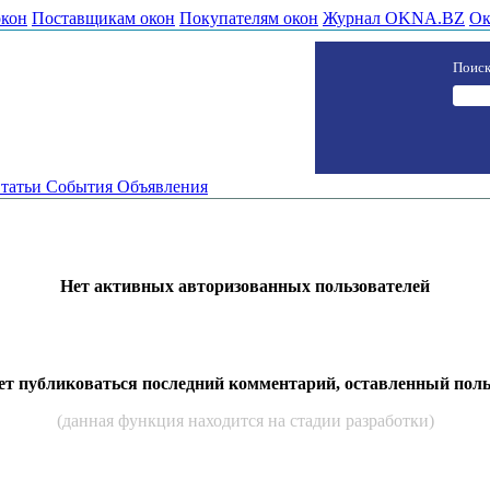
окон
Поставщикам окон
Покупателям окон
Журнал OKNA.BZ
Ок
Поиск
татьи
События
Объявления
Нет активных авторизованных пользователей
дет публиковаться последний комментарий, оставленный пол
(данная функция находится на стадии разработки)