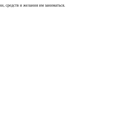
ни, средств и же­лания им за­нимать­ся.