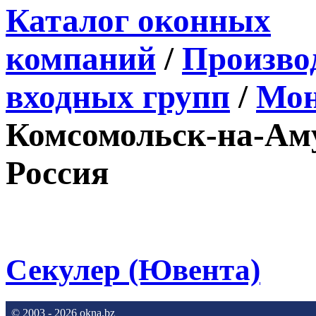
Каталог оконных
компаний
/
Производ
входных групп
/
Мон
Комсомольск-на-Аму
Россия
Секулер (Ювента)
© 2003 - 2026 okna.bz