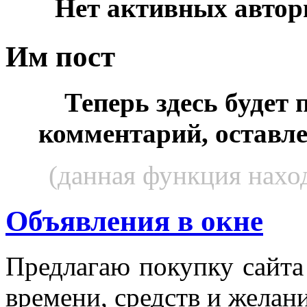
Нет активных автор
Им пост
Теперь здесь будет
комментарий, оставл
(данная функция наход
Объявления в окне
Пред­ла­гаю по­куп­ку сай­т
вре­мени, средств и же­лани