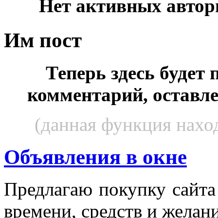
Нет активных автор
Им пост
Теперь здесь будет
комментарий, оставл
(данная функция наход
Объявления в окне
Пред­ла­гаю по­куп­ку сай­т
вре­мени, средств и же­лани