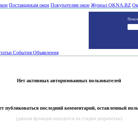
окон
Поставщикам окон
Покупателям окон
Журнал OKNA.BZ
Ок
Поиск
татьи
События
Объявления
Нет активных авторизованных пользователей
дет публиковаться последний комментарий, оставленный пол
(данная функция находится на стадии разработки)