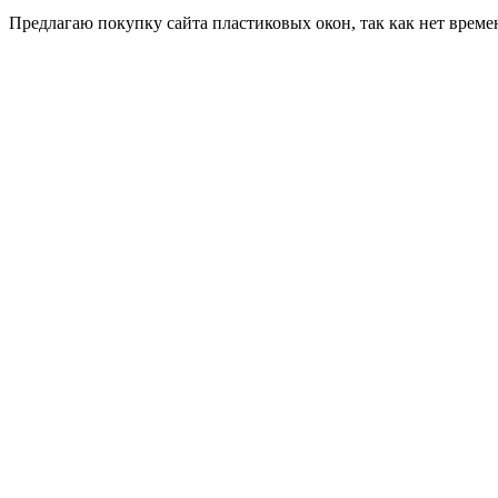
Пред­ла­гаю по­куп­ку сай­та плас­ти­ковых окон, так как нет вре­ме