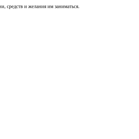
ни, средств и же­лания им за­нимать­ся.