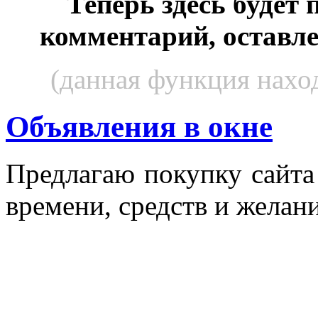
Теперь здесь будет
комментарий, оставл
(данная функция наход
Объявления в окне
Пред­ла­гаю по­куп­ку сай­т
вре­мени, средств и же­лани