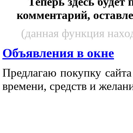
Теперь здесь будет
комментарий, оставл
(данная функция наход
Объявления в окне
Пред­ла­гаю по­куп­ку сай­т
вре­мени, средств и же­лани