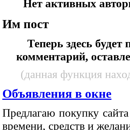
Нет активных автор
Им пост
Теперь здесь будет
комментарий, оставл
(данная функция наход
Объявления в окне
Пред­ла­гаю по­куп­ку сай­т
вре­мени, средств и же­лани