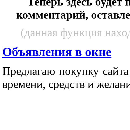
Теперь здесь будет
комментарий, оставл
(данная функция наход
Объявления в окне
Пред­ла­гаю по­куп­ку сай­т
вре­мени, средств и же­лани