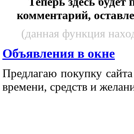
Теперь здесь будет
комментарий, оставл
(данная функция наход
Объявления в окне
Пред­ла­гаю по­куп­ку сай­т
вре­мени, средств и же­лани