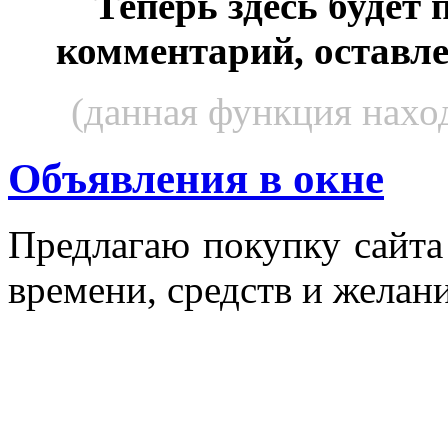
Теперь здесь будет
комментарий, оставл
(данная функция наход
Объявления в окне
Пред­ла­гаю по­куп­ку сай­т
вре­мени, средств и же­лани