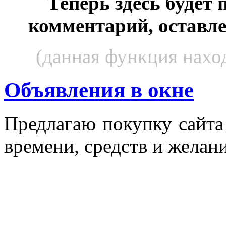
Теперь здесь будет
комментарий, оставл
(данная функция наход
Объявления в окне
Пред­ла­гаю по­куп­ку сай­т
вре­мени, средств и же­лани