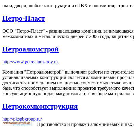
окна, двери, любые конструкции из ПВХ и алюминия; строите
Петро-Пласт
ООО "Петро-Пласт" - развивающаяся компания, занимающаяся и
межкомнатных и металлических дверей с 2006 года, защитных р
Петроалюмстрой
http://www.petroalumstroy.ru
Компания "Петроалюмстрой" выполняет работы по строительс
устанавливаемых конструкций является алюминиевый профиль, 
достигается применением полностью совместимых стыковочны
базе, что способствует выполнению проектов требуемого каче
консультационную поддержку, помогают в выборе материалов 
Петрокомконструкция
http://pkspbgroup.ru/
Производство и продажи алюминиевых и пвх о