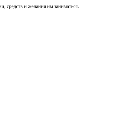
ни, средств и же­лания им за­нимать­ся.