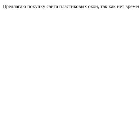
Пред­ла­гаю по­куп­ку сай­та плас­ти­ковых окон, так как нет вре­ме