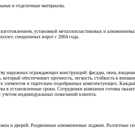
льные и отделочные материалы.
зготовлением, установкой металлопластиковых и алюминиевых о
оллет, секционных ворот с 2004 года.
тву наружных ограждающих конструкций: фасады, окна, входны
который обеспечивает прочность, легкость, стойкость к внешн
х элементов и тщательно подобранных комплектующих. Каждый 
ства в установленные сроки. Сотрудники компании готовы оказа
с учетом индивидуальных пожеланий клиента.
кон и дверей. Раздвижные алюминиевые лоджии. Роллетные сис