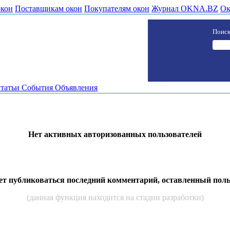
окон
Поставщикам окон
Покупателям окон
Журнал OKNA.BZ
Ок
Поиск
татьи
События
Объявления
Нет активных авторизованных пользователей
дет публиковаться последний комментарий, оставленный пол
(данная функция находится на стадии разработки)