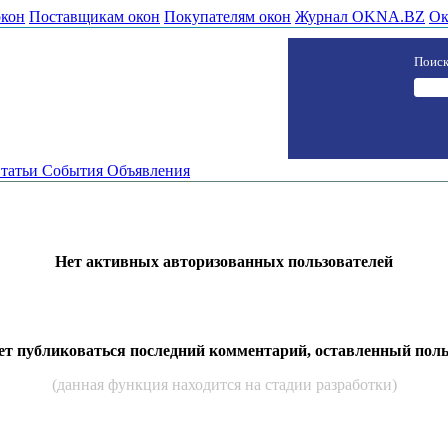
окон
Поставщикам окон
Покупателям окон
Журнал OKNA.BZ
Ок
Поиск
татьи
События
Объявления
Нет активных авторизованных пользователей
дет публиковаться последний комментарий, оставленный пол
(данная функция находится на стадии разработки)