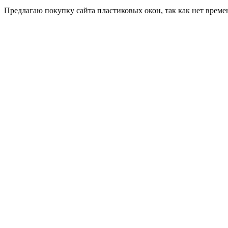
Пред­ла­гаю по­куп­ку сай­та плас­ти­ковых окон, так как нет вре­ме