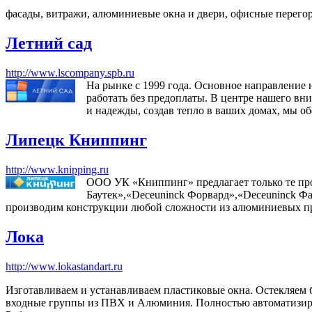
фасады, витражи, алюминиевые окна и двери, офисные перегор
Летний сад
http://www.lscompany.spb.ru
На рынке с 1999 года. Основное направление 
работать без предоплаты. В центре нашего вн
и надежды, создав тепло в ваших домах, мы об
Липецк Книппинг
http://www.knipping.ru
ООО УК «Книппинг» предлагает только те пр
Баутек»,«Deceuninck Форвард»,«Deceuninck Фа
производим конструкции любой сложности из алюминиевых 
Лока
http://www.lokastandart.ru
Изготавливаем и устанавливаем пластиковые окна. Остекляем
входные группы из ПВХ и Алюминия. Полностью автоматизиро