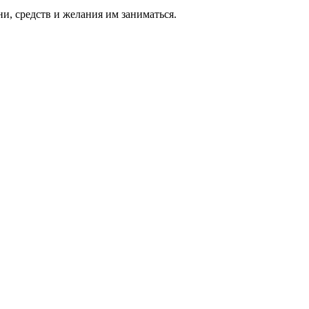
ни, средств и же­лания им за­нимать­ся.