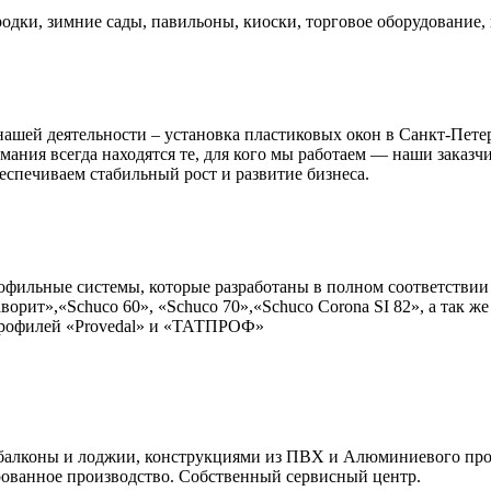
одки, зимние сады, павильоны, киоски, торговое оборудование
нашей деятельности – установка пластиковых окон в Санкт-Пет
имания всегда находятся те, для кого мы работаем — наши заказ
еспечиваем стабильный рост и развитие бизнеса.
офильные системы, которые разработаны в полном соответстви
ворит»,«Schuco 60», «Schuco 70»,«Schuco Corona SI 82», а так 
профилей «Provedal» и «ТАТПРОФ»
 балконы и лоджии, конструкциями из ПВХ и Алюминиевого про
ванное производство. Собственный сервисный центр.