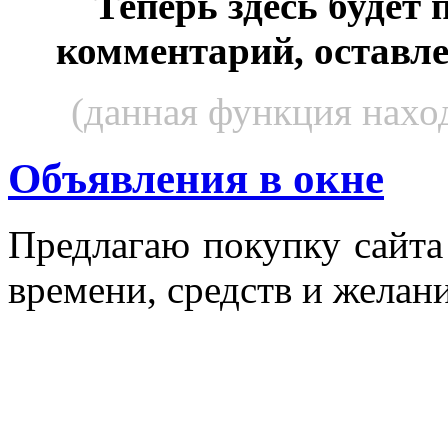
Теперь здесь будет
комментарий, оставл
(данная функция наход
Объявления в окне
Пред­ла­гаю по­куп­ку сай­т
вре­мени, средств и же­лани