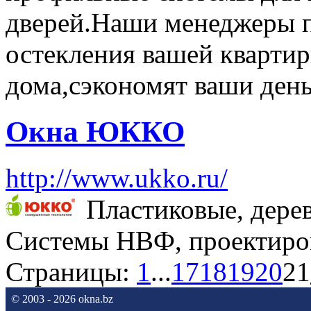
дверей.Наши менеджеры п
остекления вашей квартир
дома,сэкономят ваши день
Окна ЮККО
http://www.ukko.ru/
Пластиковые, дере
Системы НВФ, проектиров
Страницы:
1
...
17
18
19
20
21
© 2003 - 2026 okna.bz