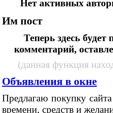
Нет активных автор
Им пост
Теперь здесь будет
комментарий, оставл
(данная функция наход
Объявления в окне
Пред­ла­гаю по­куп­ку сай­т
вре­мени, средств и же­лани