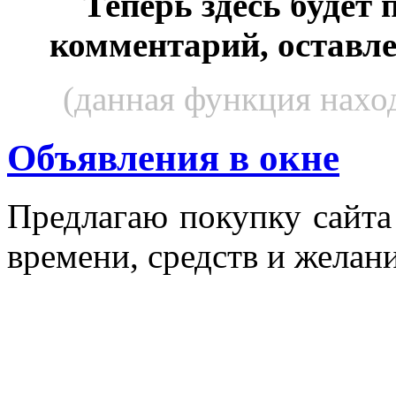
Теперь здесь будет
комментарий, оставл
(данная функция наход
Объявления в окне
Пред­ла­гаю по­куп­ку сай­т
вре­мени, средств и же­лани