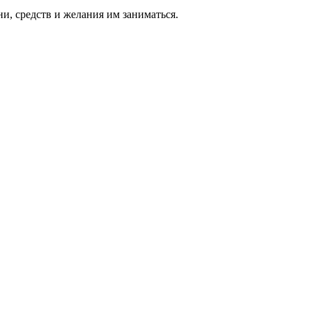
ни, средств и же­лания им за­нимать­ся.