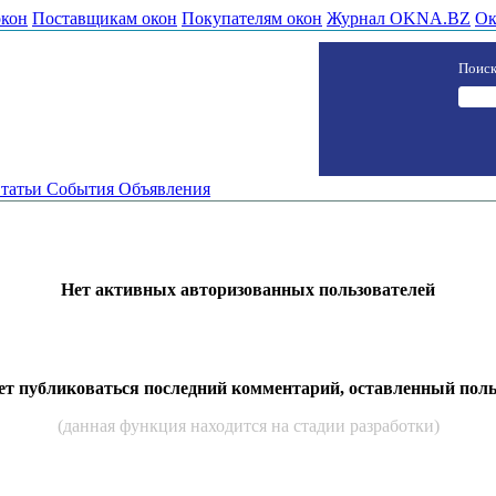
окон
Поставщикам окон
Покупателям окон
Журнал OKNA.BZ
Ок
Поиск
татьи
События
Объявления
Нет активных авторизованных пользователей
дет публиковаться последний комментарий, оставленный пол
(данная функция находится на стадии разработки)