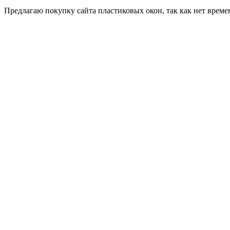
Пред­ла­гаю по­куп­ку сай­та плас­ти­ковых окон, так как нет вре­ме