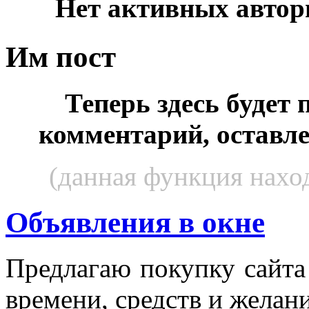
Нет активных автор
Им пост
Теперь здесь будет
комментарий, оставл
(данная функция наход
Объявления в окне
Пред­ла­гаю по­куп­ку сай­т
вре­мени, средств и же­лани