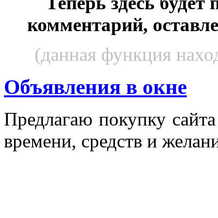
Теперь здесь будет
комментарий, оставл
(данная функция наход
Объявления в окне
Пред­ла­гаю по­куп­ку сай­т
вре­мени, средств и же­лани