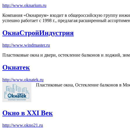
http://www.oknarium.ru
Компания «Окнариум» входит в общероссийскую группу инжини
успешно работает с 1998 г., предлагая расширенный ассортим
ОкнаСтройИндустрия
http://www.windmaster.ru
Пластиковые окна и двери, остекление балконов и лоджий, зим
Окнатек
http://www.oknatek.ru
Пластиковые окна, Остекление балконов в Мо
Окно в XXI Век
http://www.okno21.ru