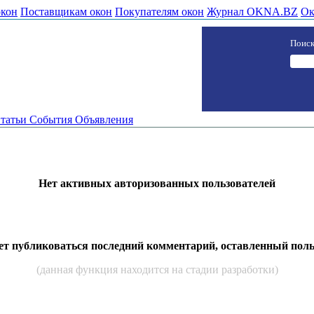
окон
Поставщикам окон
Покупателям окон
Журнал OKNA.BZ
Ок
Поиск
татьи
События
Объявления
Нет активных авторизованных пользователей
дет публиковаться последний комментарий, оставленный пол
(данная функция находится на стадии разработки)