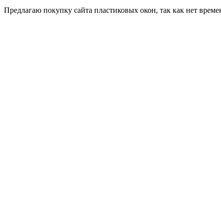
Пред­ла­гаю по­куп­ку сай­та плас­ти­ковых окон, так как нет вре­ме