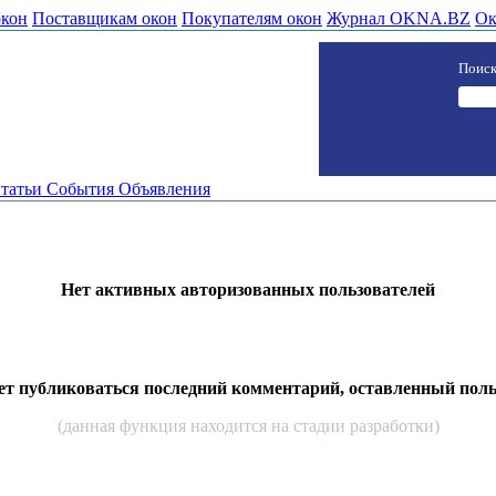
окон
Поставщикам окон
Покупателям окон
Журнал OKNA.BZ
Ок
Поиск
татьи
События
Объявления
Нет активных авторизованных пользователей
дет публиковаться последний комментарий, оставленный пол
(данная функция находится на стадии разработки)