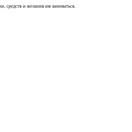
ни, средств и же­лания им за­нимать­ся.