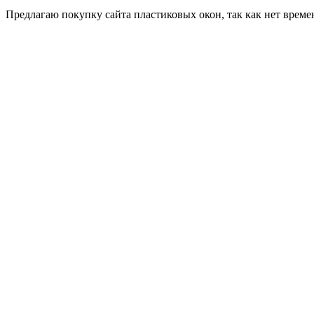
Пред­ла­гаю по­куп­ку сай­та плас­ти­ковых окон, так как нет вре­ме