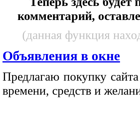
Теперь здесь будет
комментарий, оставл
(данная функция наход
Объявления в окне
Пред­ла­гаю по­куп­ку сай­т
вре­мени, средств и же­лани