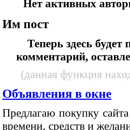
Нет активных автор
Им пост
Теперь здесь будет
комментарий, оставл
(данная функция наход
Объявления в окне
Пред­ла­гаю по­куп­ку сай­т
вре­мени, средств и же­лани