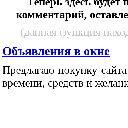
Теперь здесь будет
комментарий, оставл
(данная функция наход
Объявления в окне
Пред­ла­гаю по­куп­ку сай­т
вре­мени, средств и же­лани