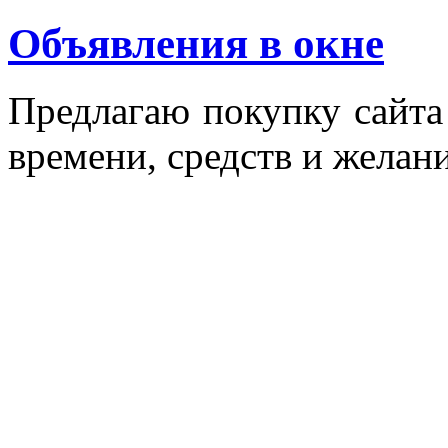
Объявления в окне
Пред­ла­гаю по­куп­ку сай­т
вре­мени, средств и же­лани