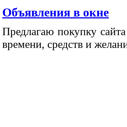
Объявления в окне
Пред­ла­гаю по­куп­ку сай­т
вре­мени, средств и же­лани