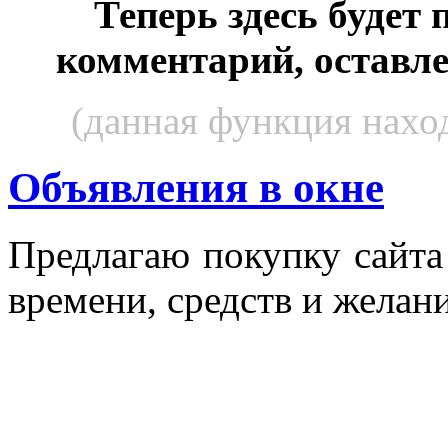
Теперь здесь будет
комментарий, оставл
(данная функция наход
Объявления в окне
Пред­ла­гаю по­куп­ку сай­т
вре­мени, средств и же­лани