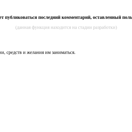
дет публиковаться последний комментарий, оставленный пол
(данная функция находится на стадии разработки)
ни, средств и же­лания им за­нимать­ся.