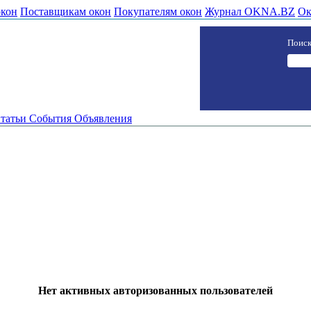
окон
Поставщикам окон
Покупателям окон
Журнал OKNA.BZ
Ок
Поиск
татьи
События
Объявления
Нет активных авторизованных пользователей