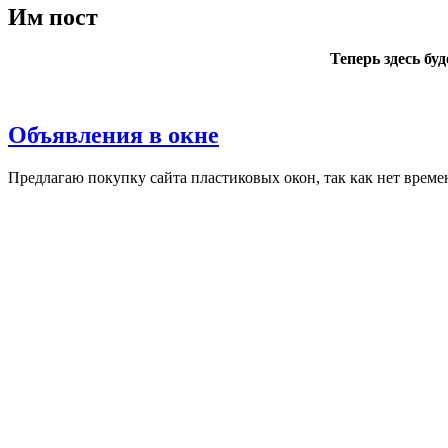
Им пост
Теперь здесь бу
Объявления в окне
Пред­ла­гаю по­куп­ку сай­та плас­ти­ковых окон, так как нет вре­ме