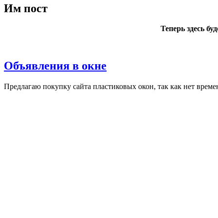
Им пост
Теперь здесь бу
Объявления в окне
Пред­ла­гаю по­куп­ку сай­та плас­ти­ковых окон, так как нет вре­ме