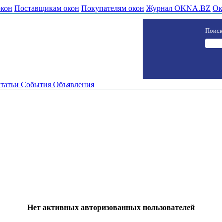
окон
Поставщикам окон
Покупателям окон
Журнал OKNA.BZ
Ок
Поиск
татьи
События
Объявления
Нет активных авторизованных пользователей