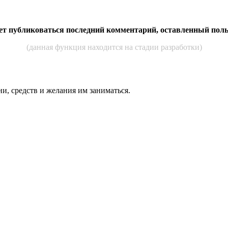
дет публиковаться последний комментарий, оставленный пол
(данная функция находится на стадии разработки)
ни, средств и же­лания им за­нимать­ся.