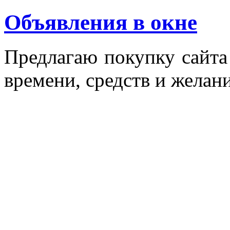
Объявления в окне
Пред­ла­гаю по­куп­ку сай­т
вре­мени, средств и же­лани