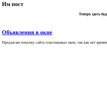
Им пост
Теперь здесь бу
Объявления в окне
Пред­ла­гаю по­куп­ку сай­та плас­ти­ковых окон, так как нет вре­ме