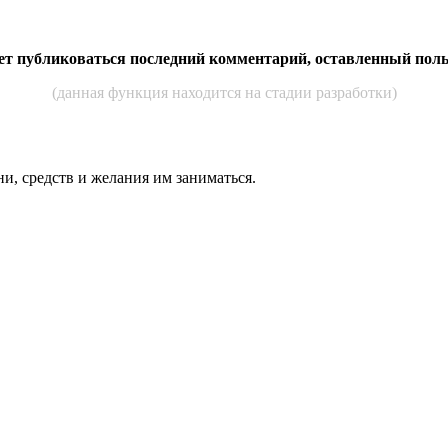
дет публиковаться последний комментарий, оставленный пол
(данная функция находится на стадии разработки)
ни, средств и же­лания им за­нимать­ся.