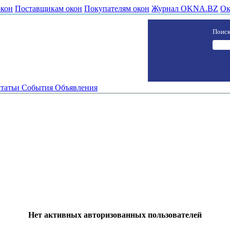
окон
Поставщикам окон
Покупателям окон
Журнал OKNA.BZ
Ок
Поиск
татьи
События
Объявления
Нет активных авторизованных пользователей