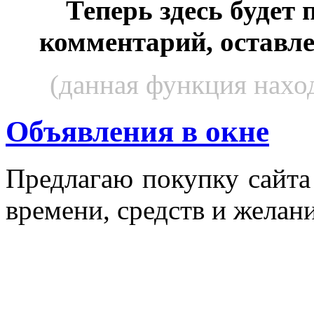
Теперь здесь будет
комментарий, оставл
(данная функция наход
Объявления в окне
Пред­ла­гаю по­куп­ку сай­т
вре­мени, средств и же­лани