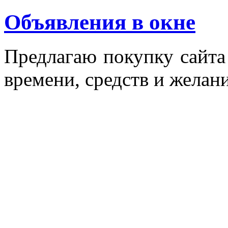
Объявления в окне
Пред­ла­гаю по­куп­ку сай­т
вре­мени, средств и же­лани