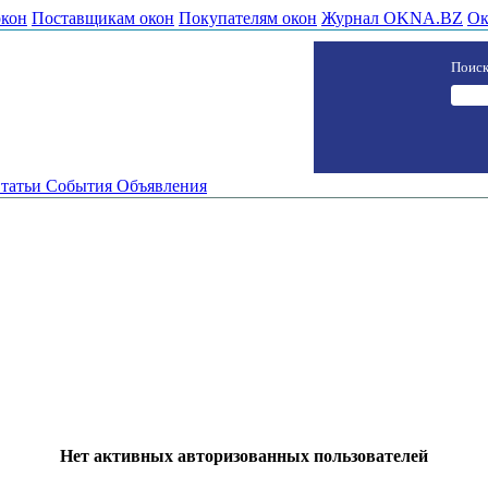
окон
Поставщикам окон
Покупателям окон
Журнал OKNA.BZ
Ок
Поиск
татьи
События
Объявления
Нет активных авторизованных пользователей