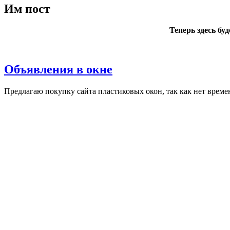
Им пост
Теперь здесь бу
Объявления в окне
Пред­ла­гаю по­куп­ку сай­та плас­ти­ковых окон, так как нет вре­ме