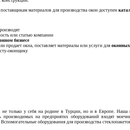
 конструкций.
, поставщикам материалов для производства окон доступен
ката
производят
вость или статью компании
онном бизнесе
ли продает окна, поставляет материалы или услуги для
оконных
исту-оконщику
 только у себя на родине в Турции, но и в Европе. Наша к
ень производимых на предприятих оборудований входят мое
, Вспомогательные оборудования для производства стеклопакетов