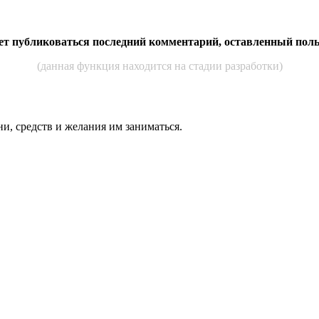
дет публиковаться последний комментарий, оставленный пол
(данная функция находится на стадии разработки)
ни, средств и же­лания им за­нимать­ся.